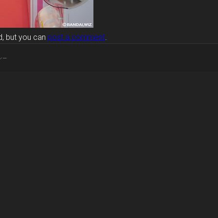
but you can
post a comment
.
シー