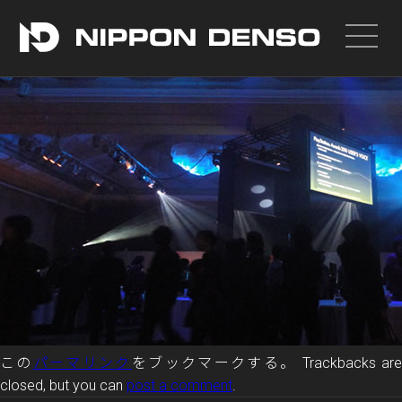
投稿者:
nippondenso_admin
|
公開日:
2017年4月19日
この
パーマリンク
をブックマークする。 Trackbacks ar
closed, but you can
post a comment
.