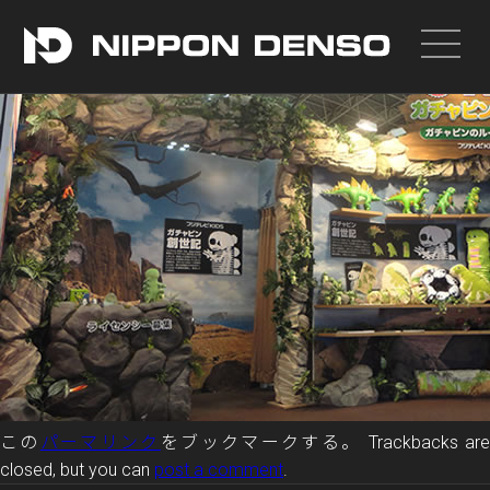
投稿者:
nippondenso_admin
|
公開日:
2017年4月18日
この
パーマリンク
をブックマークする。 Trackbacks ar
closed, but you can
post a comment
.