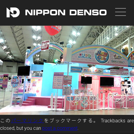
投稿者:
nippondenso_admin
|
公開日:
2017年4月18日
この
パーマリンク
をブックマークする。 Trackbacks ar
closed, but you can
post a comment
.