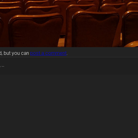
but you can
post a comment
.
シー